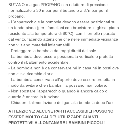
BUTANO o a gas PROPANO con riduttore di pressione
normalizzato a 30 mbar per il butano e a 37mbar per il
propano.
- L'apparecchio e la bombola devono essere posizionati su
un fondo piano (per i fomelloni con bruciatore in ghisa: piano
resistente alla temperatura di 80°C), con il fornello riparato
dal vento, facendo attenzione che nelle immediate vicinanze
non vi siano materiali inﬁammabili.
- Proteggere la bombola dai raggi diretti del sole.
- La bombola deve essere posizionata verticale e protetta
contro il ribaltamento accidentale.
- La bombola non è da conservare né in casa né in posti ove
non ci sia ricambio d'aria.
- La bombola conservata all'aperto deve essere protetta in
modo da evitare che i bambini la possano manipolare.
- Non spostare l'apparecchio quando è ancora caldo o
quardo è ancora in funzione.
- Chiudere l'alimentazione del gas alla bombola dopo l'uso.
ATTENZIONE: ALCUNE PARTI ACCESSIBILI POSSONO
ESSERE MOLTO CALDE! UTILIZZARE GUANTI
PROTETTIVI! ALLONTANARE I BAMBINI PICCOLI!