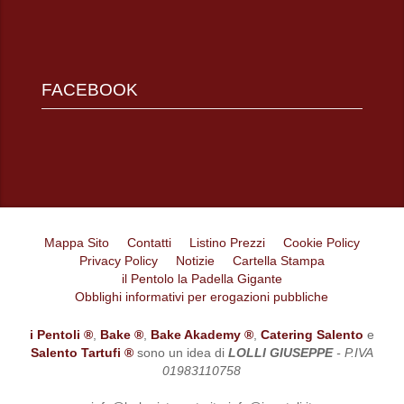
FACEBOOK
Mappa Sito
Contatti
Listino Prezzi
Cookie Policy
Privacy Policy
Notizie
Cartella Stampa
il Pentolo la Padella Gigante
Obblighi informativi per erogazioni pubbliche
i Pentoli ®
,
Bake ®
,
Bake Akademy ®
,
Catering Salento
e
Salento Tartufi ®
sono un idea di
LOLLI GIUSEPPE
- P.IVA
01983110758