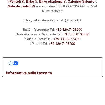
i Pentoli ®
,
Bake ®
,
Bake Akademy ®
,
Catering Salento
e
Salento Tartufi ®
sono un idea di
LOLLI GIUSEPPE
- P.IVA
01983110758
info@bakeristorante.it - info@ipentoli.it
Bakè - Ristorante Tel.
+39.329.7403200
Bakè Akademy - Ristorante Tel.
+39.335.6193328
Salento Tartufi Tel.
+39.338.8822318
i Pentoli Tel.
+39.329.7403200
LE TUE PREFERENZE RELATIVE ALLA
PRIVACY
Informativa sulla raccolta