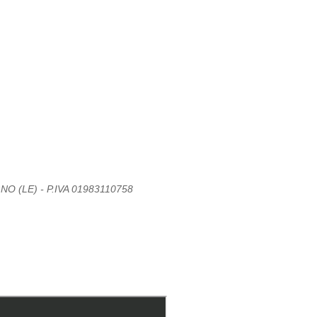
O (LE) - P.IVA 01983110758